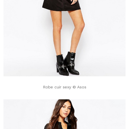
Robe cuir sexy © Asos