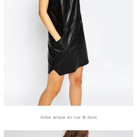
Robe ample en cuir © Asos