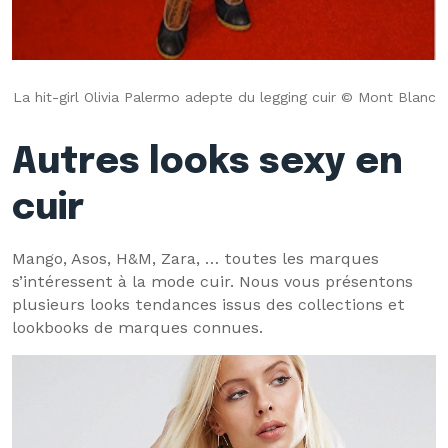
La hit-girl Olivia Palermo adepte du legging cuir © Mont Blanc
Autres looks sexy en
cuir
Mango, Asos, H&M, Zara, … toutes les marques
s’intéressent à la mode cuir. Nous vous présentons
plusieurs looks tendances issus des collections et
lookbooks de marques connues.