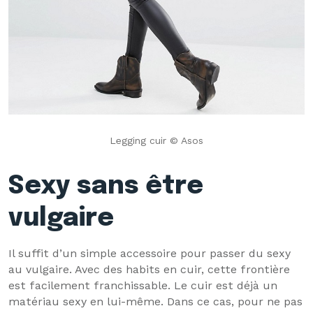
Legging cuir © Asos
Sexy sans être
vulgaire
Il suffit d’un simple accessoire pour passer du sexy
au vulgaire. Avec des habits en cuir, cette frontière
est facilement franchissable. Le cuir est déjà un
matériau sexy en lui-même. Dans ce cas, pour ne pas