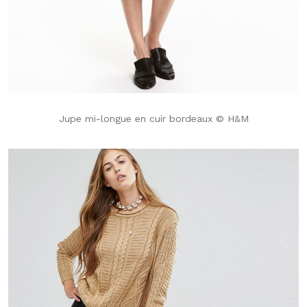
Jupe mi-longue en cuir bordeaux © H&M